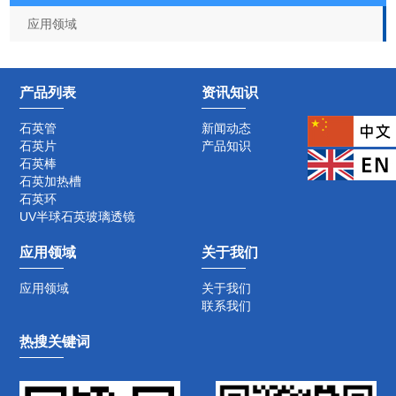
应用领域
产品列表
资讯知识
石英管
新闻动态
石英片
产品知识
石英棒
石英加热槽
石英环
UV半球石英玻璃透镜
应用领域
关于我们
应用领域
关于我们
联系我们
热搜关键词