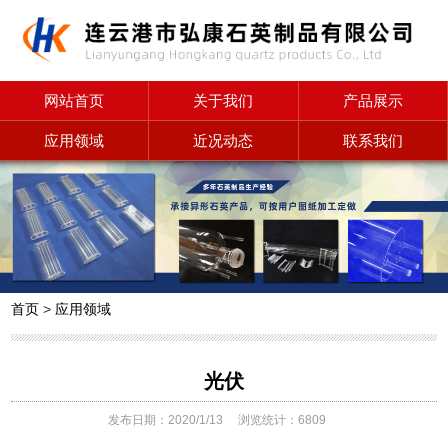
网站首页
关于我们
产品展示
应用领域
近况动态
联系我们
首页
>
应用领域
光伏
发布日期：2020/1/13
浏览统计：6809