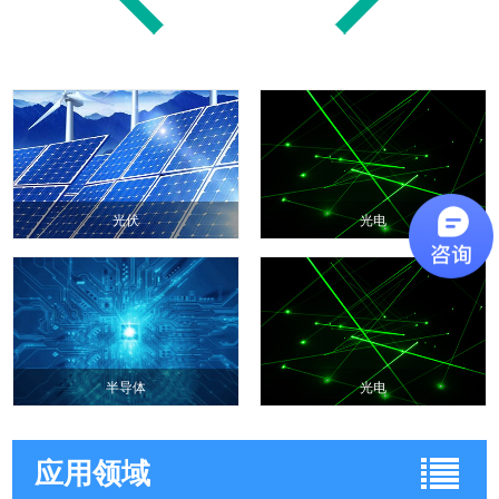
光伏
光电
半导体
光电
应用领域