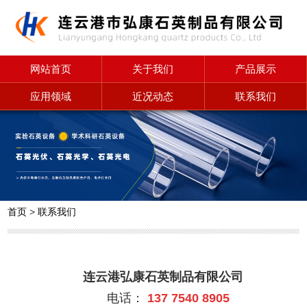
网站首页
关于我们
产品展示
应用领域
近况动态
联系我们
首页
>
联系我们
连云港弘康石英制品有限公司
电话：
137 7540 8905