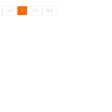
上页
1
下页
尾页