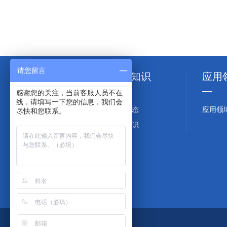
请您留言
产品列表
资讯知识
应用
感谢您的关注，当前客服人员不在
线，请填写一下您的信息，我们会
石英管
新闻动态
应用领
尽快和您联系。
石英片
产品知识
石英棒
石英加热槽
石英环
UV半球石英玻璃透镜