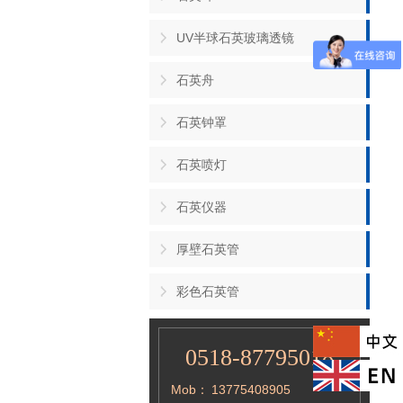
UV半球石英玻璃透镜
石英舟
石英钟罩
石英喷灯
石英仪器
厚壁石英管
彩色石英管
0518-87795018
Mob：
13775408905