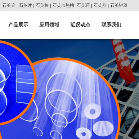
石英管
|
石英片
|
石英棒
|
石英加热槽
|
石英环
|
石英舟
|
石英钟罩
产品展示
应用领域
近况动态
联系我们