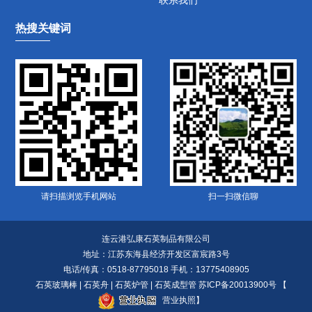
联系我们
热搜关键词
请扫描浏览手机网站
扫一扫微信聊
连云港弘康石英制品有限公司
地址：江苏东海县经济开发区富宸路3号
电话/传真：0518-87795018 手机：13775408905
石英玻璃棒
|
石英舟
|
石英炉管
|
石英成型管
苏ICP备20013900号
【
营业执照
】