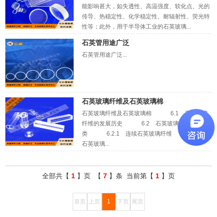
能影响甚大，如失透性、高温强度、软化点、光的
传导、热稳定性、化学稳定性、耐辐射性、荧光特
性等；此外，用于半导体工业的石英玻璃...
石英管用途广泛
石英管用途广泛...
石英玻璃纤维及石英玻璃棉
石英玻璃纤维及石英玻璃棉 6.1 石英玻璃
纤维的发展历史 6.2 石英玻璃纤维的分
类 6.2.1 连续石英玻璃纤维 6.2.2
石英玻璃...
全部共【
1
】页 【
7
】条 当前第【
1
】页
首页
上页
1
下页
尾页