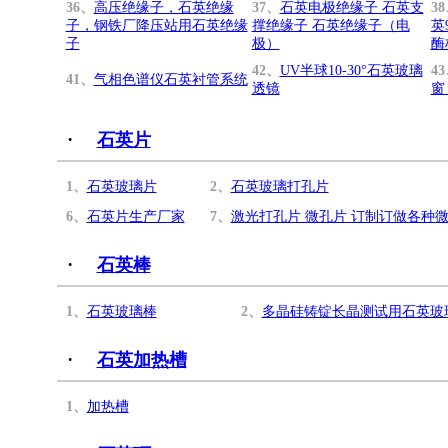
36、
高压绝缘子，石英绝缘
37、
石英电极绝缘子 石英支
3
子，钢铁厂降压站用石英绝缘
撑绝缘子 石英绝缘子（电
英
子
极）
酶
42、
UV半球10-30°石英玻璃
4
41、
气相色谱仪石英衬管系统
透镜
窗
·
石英片
1、
石英玻璃片
2、
石英玻璃打孔片
6、
石英片生产厂家
7、
激光打孔片 微孔片 订制订做各种
·
石英棒
1、
石英玻璃棒
2、
多晶硅铸锭长晶测试用石英玻
·
石英加热槽
1、
加热槽