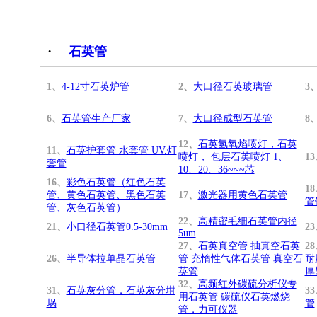
·
石英管
1、
4-12寸石英炉管
2、
大口径石英玻璃管
3
6、
石英管生产厂家
7、
大口径成型石英管
8
12、
石英氢氧焰喷灯，石英
11、
石英护套管 水套管 UV.灯
喷灯， 包层石英喷灯 1、
1
套管
10、20、36~~~芯
16、
彩色石英管（红色石英
1
管、黄色石英管、黑色石英
17、
激光器用黄色石英管
管
管、灰色石英管）
22、
高精密毛细石英管内径
21、
小口径石英管0.5-30mm
2
5um
27、
石英真空管 抽真空石英
2
26、
半导体拉单晶石英管
管 充惰性气体石英管 真空石
耐
英管
厚
32、
高频红外碳硫分析仪专
31、
石英灰分管，石英灰分坩
3
用石英管 碳硫仪石英燃烧
埚
管
管，力可仪器