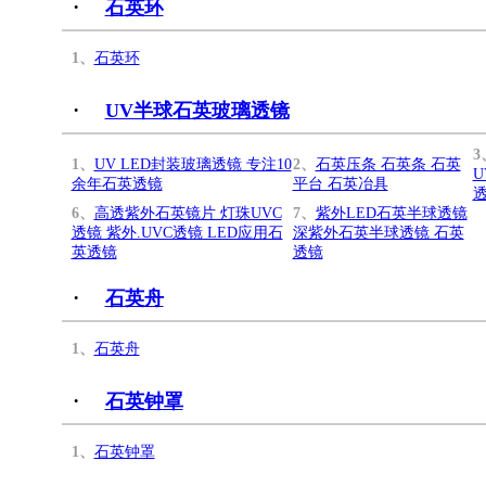
·
石英环
1、
石英环
·
UV半球石英玻璃透镜
3
1、
UV LED封装玻璃透镜 专注10
2、
石英压条 石英条 石英
U
余年石英透镜
平台 石英冶具
6、
高透紫外石英镜片 灯珠UVC
7、
紫外LED石英半球透镜
透镜 紫外.UVC透镜 LED应用石
深紫外石英半球透镜 石英
英透镜
透镜
·
石英舟
1、
石英舟
·
石英钟罩
1、
石英钟罩