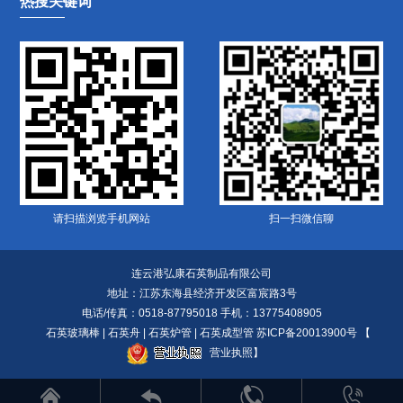
热搜关键词
请扫描浏览手机网站
扫一扫微信聊
连云港弘康石英制品有限公司
地址：江苏东海县经济开发区富宸路3号
电话/传真：0518-87795018 手机：13775408905
石英玻璃棒
|
石英舟
|
石英炉管
|
石英成型管
苏ICP备20013900号
【
营业执照
】



