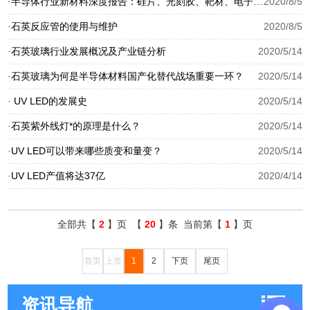
半导体行业新材料深度报告：硅片、光刻胶、靶材、电子特气等
2020/8/5
·
石英反应管的使用与维护
2020/8/5
·
石英玻璃行业发展概况及产业链分析
2020/5/14
·
石英玻璃为何是半导体材料国产化替代战场重要一环？
2020/5/14
·
UV LED的发展史
2020/5/14
·
石英紫外线灯*的原理是什么？
2020/5/14
·
UV LED可以带来哪些质变和量变？
2020/5/14
·
UV LED产值将达37亿
2020/4/14
·
全部共【
2
】页 【
20
】条 当前第【
1
】页
首页
上页
1
2
下页
尾页
资讯导航