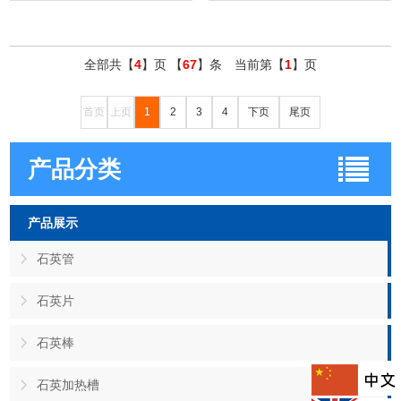
全部共【
4
】页 【
67
】条 当前第【
1
】页
首页
上页
1
2
3
4
下页
尾页
产品分类
产品展示
石英管
石英片
石英棒
石英加热槽