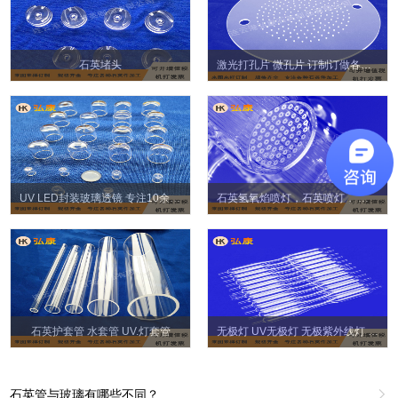
石英堵头
激光打孔片 微孔片 订制订做各种微孔石英片
UV LED封装玻璃透镜 专注10余年石英透镜
石英氢氧焰喷灯，石英喷灯， 石英火头 1、10、20、36~~~芯
石英护套管 水套管 UV.灯套管
无极灯 UV无极灯 无极紫外线灯 UV紫外线无极灯 紫外线高频无极灯管
石英管与玻璃有哪些不同？
